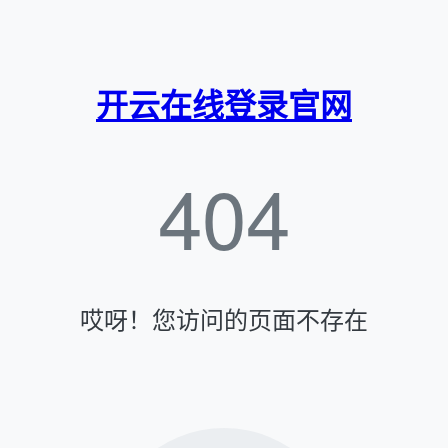
开云在线登录官网
404
哎呀！您访问的页面不存在