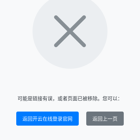
可能是链接有误，或者页面已被移除。您可以：
返回开云在线登录官网
返回上一页