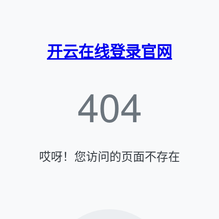
开云在线登录官网
404
哎呀！您访问的页面不存在