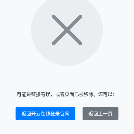
可能是链接有误，或者页面已被移除。您可以：
返回开云在线登录官网
返回上一页