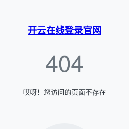
开云在线登录官网
404
哎呀！您访问的页面不存在